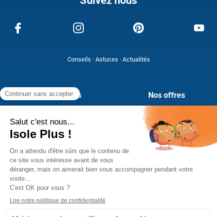
Conseils · Astuces · Actualités
A propos de nous
Nos offres
Qui sommes-nous
Climatisation Réversible
Nos expertises
Isolation thermique
Nous rejoindre !
Pompe à chaleur
Nos engagements
Menuiseries extérieures
©
Isole Plus Energies
, Tous droits réservés 2025
Plan du site
Mentions légales
Politique de confidentialité
CGV
-
-
-