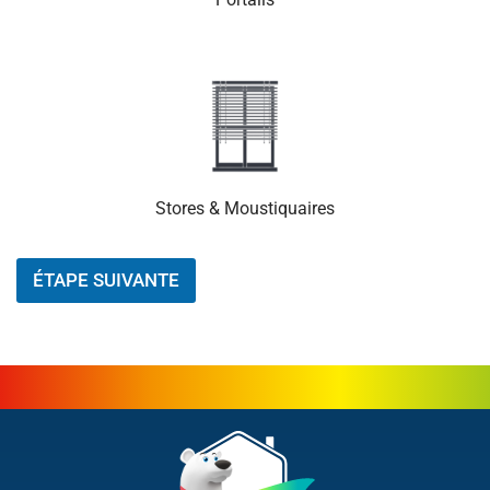
l
e
s
)
*
Stores & Moustiquaires
ÉTAPE SUIVANTE