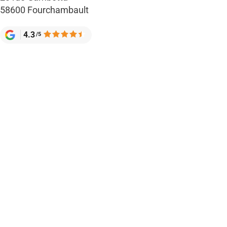
58600 Fourchambault
4.3
/5