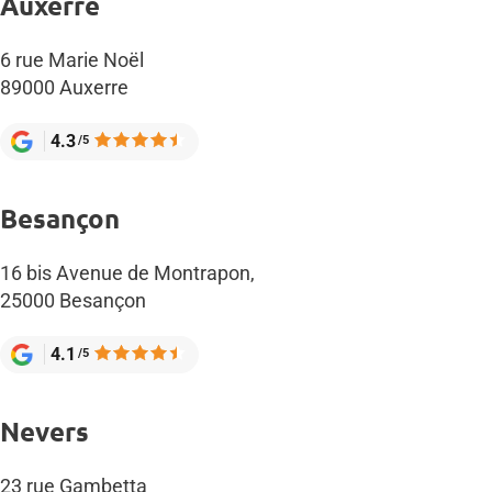
Auxerre
6 rue Marie Noël
89000 Auxerre
4.3
/5
Besançon
16 bis Avenue de Montrapon,
25000 Besançon
4.1
/5
Nevers
23 rue Gambetta