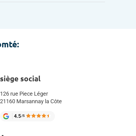
omté:
siège social
126 rue Piece Léger
21160 Marsannay la Côte
4.5
/5